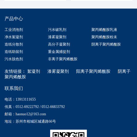
产品中心
工业消泡剂
污水破乳剂
聚丙烯酰胺乳液
净水絮凝剂
漆雾凝聚剂
聚丙烯酰胺粉末
造纸分散剂
高分子凝聚剂
阴离子聚丙烯酰胺
造纸助留剂
重金属捕捉剂
污水脱色剂
非离子聚丙烯酰胺
友情链接：
絮凝剂
漆雾凝聚剂
阳离子聚丙烯酰胺
阴离子
聚丙烯酰胺
联系我们
电话：13913111655
传真：0512-69222792 / 0512-66833792
邮箱：haonuo12@163.com
地址：苏州市相城区城通路66号