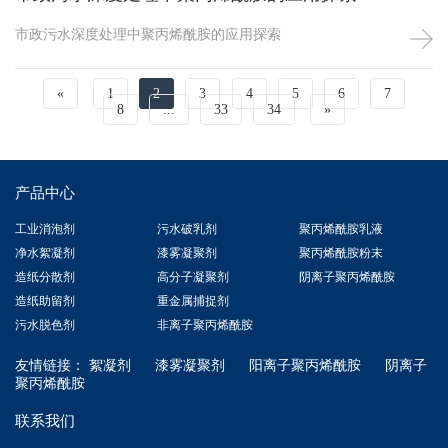
市政污水深度处理中聚丙烯酰胺的应用探索
«
1
2
3
4
5
6
7
8
...
33
34
»
产品中心
工业消泡剂
污水破乳剂
聚丙烯酰胺乳液
净水絮凝剂
漆雾凝聚剂
聚丙烯酰胺粉末
造纸分散剂
高分子凝聚剂
阴离子聚丙烯酰胺
造纸助留剂
重金属捕捉剂
污水脱色剂
非离子聚丙烯酰胺
友情链接：
絮凝剂
漆雾凝聚剂
阳离子聚丙烯酰胺
阴离子
聚丙烯酰胺
联系我们