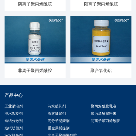
阴离子聚丙烯酰胺
阳离子聚丙烯酰胺
非离子聚丙烯酰胺
聚合氯化铝
产品中心
工业消泡剂
污水破乳剂
聚丙烯酰胺乳液
净水絮凝剂
漆雾凝聚剂
聚丙烯酰胺粉末
造纸分散剂
高分子凝聚剂
阴离子聚丙烯酰胺
造纸助留剂
重金属捕捉剂
污水脱色剂
非离子聚丙烯酰胺