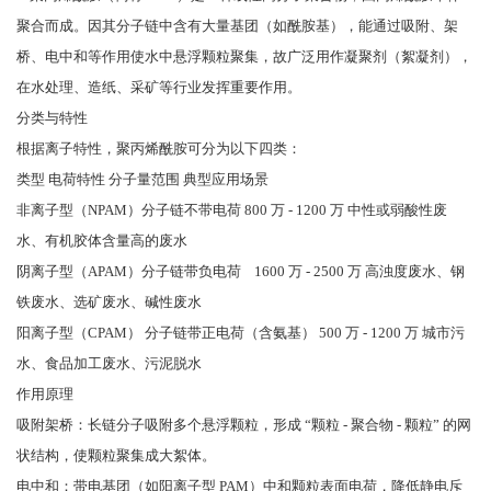
聚合而成。因其分子链中含有大量基团（如酰胺基），能通过吸附、架
桥、电中和等作用使水中悬浮颗粒聚集，故广泛用作凝聚剂（絮凝剂），
在水处理、造纸、采矿等行业发挥重要作用。
分类与特性
根据离子特性，聚丙烯酰胺可分为以下四类：
类型 电荷特性 分子量范围 典型应用场景
非离子型（NPAM）分子链不带电荷 800 万 - 1200 万 中性或弱酸性废
水、有机胶体含量高的废水
阴离子型（APAM）分子链带负电荷 1600 万 - 2500 万 高浊度废水、钢
铁废水、选矿废水、碱性废水
阳离子型（CPAM） 分子链带正电荷（含氨基） 500 万 - 1200 万 城市污
水、食品加工废水、污泥脱水
作用原理
吸附架桥：长链分子吸附多个悬浮颗粒，形成 “颗粒 - 聚合物 - 颗粒” 的网
状结构，使颗粒聚集成大絮体。
电中和：带电基团（如阳离子型 PAM）中和颗粒表面电荷，降低静电斥