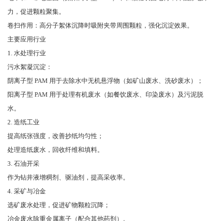
力，促进颗粒聚集。
卷扫作用：高分子絮体沉降时吸附夹带周围颗粒，强化沉淀效果。
主要应用行业
1. 水处理行业
污水絮凝沉淀：
阴离子型 PAM 用于去除水中无机悬浮物（如矿山废水、洗砂废水）；
阳离子型 PAM 用于处理有机废水（如餐饮废水、印染废水）及污泥脱
水。
2. 造纸工业
提高纸张强度，改善抄纸均匀性；
处理造纸废水，回收纤维和填料。
3. 石油开采
作为钻井液增稠剂、驱油剂，提高采收率。
4. 采矿与冶金
选矿废水处理，促进矿物颗粒沉降；
冶金废水除重金属离子（配合其他药剂）。