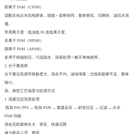
阳离子 PAM（CPAM）
适配生化出水负电胶体，脱稳 + 架桥协同，絮体密实、沉降快、滤后水清
澈。
常用离子度：低浊低 SS 选低离子度。
非离子 PAM（NPAM）
阴离子 PAM（APAM）
多用于前端初沉、污泥脱水，深度处理一般不单独使用，
2. 分子量选择
分子量过高易导致黏度大、混合不均、滤池堵塞；过低则架桥不足、絮体
细小。
四、典型工艺场景与应用方式
1. 混凝沉淀深度处理
投加 PAC/PFS → 投加 PAM → 絮凝反应 → 斜管沉淀 → 过滤 → 出水
PAM 功能
强化无机絮体长大、密实、快速沉降
减少矾花上浮、跑泥