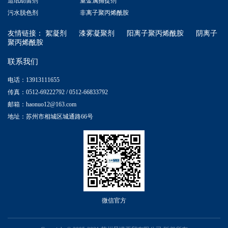
造纸助留剂
重金属捕捉剂
污水脱色剂
非离子聚丙烯酰胺
友情链接：
絮凝剂
漆雾凝聚剂
阳离子聚丙烯酰胺
阴离子
聚丙烯酰胺
联系我们
电话：13913111655
传真：0512-69222792 / 0512-66833792
邮箱：haonuo12@163.com
地址：苏州市相城区城通路66号
微信官方