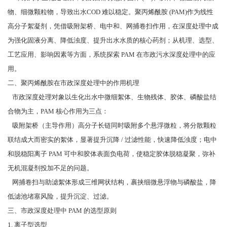
物、细微颗粒物，导致出水COD 难以稳定。聚丙烯酰胺 (PAM)作为线性
高分子絮凝剂，凭借吸附架桥、电中和、网捕卷扫作用，在深度处理中成
为强化固液分离、降低浊度、提升出水水质的核心药剂；从机理、选型、
工艺应用、影响因素等方面，系统探索 PAM 在市政污水深度处理中的应
用。
二、聚丙烯酰胺在市政深度处理中的作用机理
市政深度处理对象以生化出水中微细絮体、生物残体、胶体、磷酸盐结
合物为主，PAM 核心作用为三点：
吸附架桥（主导作用）高分子长链同时吸附多个悬浮微粒，将分散颗粒
联结成大而密实的絮体，显著提升沉降 / 过滤性能，快速降低浊度；电中
和脱稳阳离子 PAM 可中和胶体表面负电荷，使稳定胶体脱稳凝聚，弥补
无机混凝剂投加不足的问题。
网捕卷扫与助滤絮体形成三维网状结构，裹挟细微悬浮物与磷酸盐，降
低滤池堵塞风险，提升沉淀、过滤。
三、市政深度处理中 PAM 的选型原则
1. 离子型选型