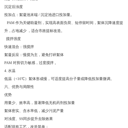
沉淀后浊度
投加点：絮凝池末端 / 沉淀池进口投加量。
PAM 作为关键助凝剂，实现高表面负荷、短停留时间，絮体沉降速度提
升，占地减少 ，适合市政提标改造。
搅拌强度
快速混合：强搅拌
絮凝反应：慢搅为主，避免打碎絮体
PAM 对剪切力敏感，过度搅拌 。
4. 水温
低温（<10℃）絮体形成慢，可适度提高分子量或降低投加量微调。
六、优势与局限性
优势
用量少、效率高，显著降低无机药剂投加量
絮体密实、含水率低，减少污泥产量
对浊度、SS同步提升去除效果
适配现有工艺，改造简单；