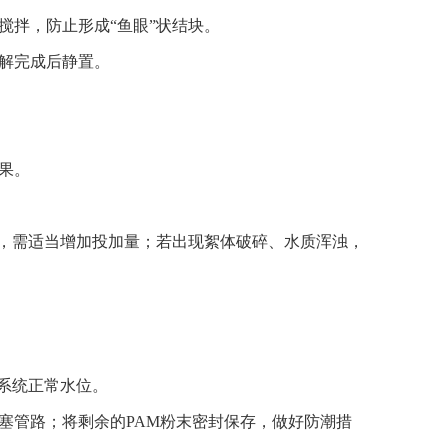
搅拌，防止形成“鱼眼”状结块。
溶解完成后静置。
果。
慢，需适当增加投加量；若出现絮体破碎、水质浑浊，
系统正常水位。
堵塞管路；将剩余的PAM粉末密封保存，做好防潮措