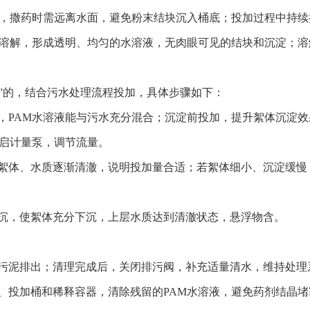
桶中，撒药时需远离水面，避免粉末结块沉入桶底；投加过程中持续
粉末溶解，形成透明、均匀的水溶液，无肉眼可见的结块和沉淀；
”的，结合污水处理流程投加，具体步骤如下：
加，PAM水溶液能与污水充分混合；沉淀前投加，提升絮体沉淀效
开启计量泵，调节流量。
显絮体、水质逐渐清澈，说明投加量合适；若絮体细小、沉淀缓
在沉，使絮体充分下沉，上层水质达到清澈状态，悬浮物含。
体污泥排出；清理完成后，关闭排污阀，补充适量清水，维持处理
路、投加桶和稀释容器，清除残留的PAM水溶液，避免药剂结晶