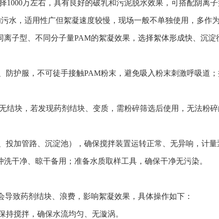
选择1000万左右，具有良好的破乳和污泥脱水效果，可搭配阴离子
大的污水，适用性广但絮凝速度较慢，现场一般不单独使用，多作
同离子型、不同分子量PAM的絮凝效果，选择絮体形成快、沉淀
镜、防护服，不可徒手接触PAM粉末，避免吸入粉末刺激呼吸道
末、无结块，若发现药剂结块、变质，需粉碎筛选后使用，无法粉
泵、投加管路、沉淀池），确保搅拌装置运转正常、无异响，计
冲洗干净、晾干备用；准备水质取样工具，确保干净无污染。
分会导致药剂结块、浪费，影响絮凝效果，具体操作如下：
，保持搅拌，确保水流均匀、无漩涡。