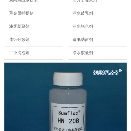
聚丙烯酰胺粉末
高分子凝聚剂
重金属捕捉剂
污水破乳剂
漆雾凝聚剂
污水脱色剂
造纸分散剂
造纸助留剂
工业消泡剂
净水絮凝剂