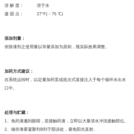
溶 解 度： 溶于水
凝 固 点： 27°F(－75 ℃)
添加剂量：
依除漆剂之使用量以等量添加为原则，视实际效果调整。
加药方式建议：
在系统运转时，以定量加药泵或批次式直接注入于每个循环水出水
口中。
处理与贮藏：
1、免药液溅到眼睛，若接触药液，立即以大量清水冲洗接触部位。
2、储存漆雾凝聚剂B剂于阴凉处，避免阳光直射。