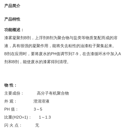
产品简介
产品特性
功能概述：
漆雾凝聚剂B剂，上浮剂B剂为聚合物与盐类等物质复配而成的溶
液，具有很强的凝聚作用，能将失去粘性的油漆粒子聚集起来。
B剂在应用时，要将废水的PH值调节到7-9，在含漆循环水中加入A
剂和B剂，能使废水的漆雾得到清理。
物 性：
主要成份： 高分子有机聚合物
外 观： 澄清溶液
PH 值： 3～5
比重(H2O=1)： 1～1.3
闪 火 点： 无