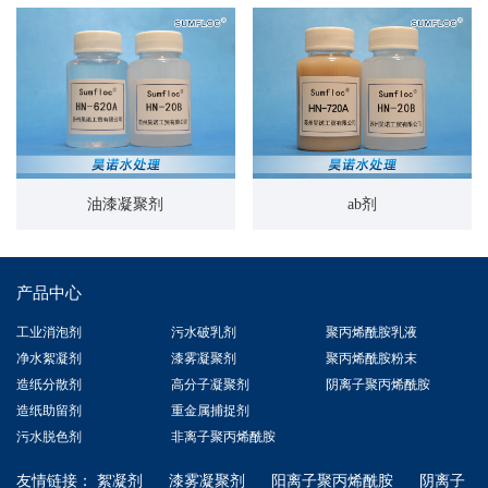
油漆凝聚剂
ab剂
产品中心
工业消泡剂
污水破乳剂
聚丙烯酰胺乳液
净水絮凝剂
漆雾凝聚剂
聚丙烯酰胺粉末
造纸分散剂
高分子凝聚剂
阴离子聚丙烯酰胺
造纸助留剂
重金属捕捉剂
污水脱色剂
非离子聚丙烯酰胺
友情链接：
絮凝剂
漆雾凝聚剂
阳离子聚丙烯酰胺
阴离子