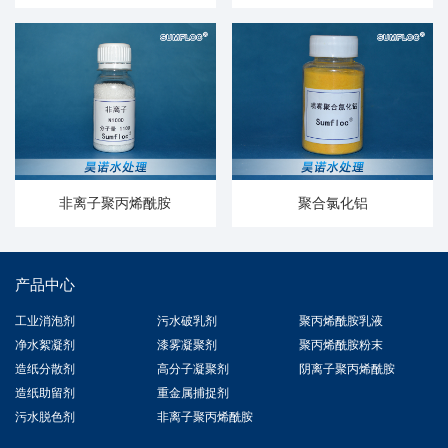
非离子聚丙烯酰胺
聚合氯化铝
产品中心
工业消泡剂
污水破乳剂
聚丙烯酰胺乳液
净水絮凝剂
漆雾凝聚剂
聚丙烯酰胺粉末
造纸分散剂
高分子凝聚剂
阴离子聚丙烯酰胺
造纸助留剂
重金属捕捉剂
污水脱色剂
非离子聚丙烯酰胺