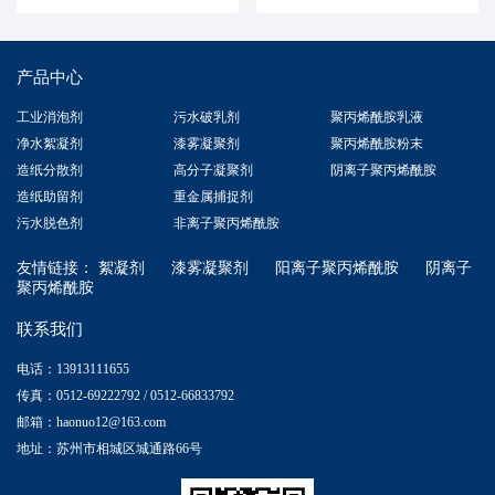
产品中心
工业消泡剂
污水破乳剂
聚丙烯酰胺乳液
净水絮凝剂
漆雾凝聚剂
聚丙烯酰胺粉末
造纸分散剂
高分子凝聚剂
阴离子聚丙烯酰胺
造纸助留剂
重金属捕捉剂
污水脱色剂
非离子聚丙烯酰胺
友情链接：
絮凝剂
漆雾凝聚剂
阳离子聚丙烯酰胺
阴离子
聚丙烯酰胺
联系我们
电话：13913111655
传真：0512-69222792 / 0512-66833792
邮箱：haonuo12@163.com
地址：苏州市相城区城通路66号