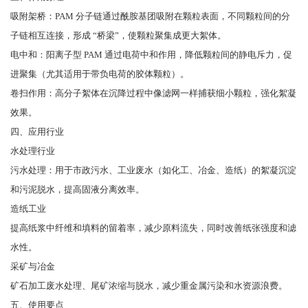
吸附架桥：PAM 分子链通过酰胺基团吸附在颗粒表面，不同颗粒间的分
子链相互连接，形成 “桥梁”，使颗粒聚集成更大絮体。
电中和：阳离子型 PAM 通过电荷中和作用，降低颗粒间的静电斥力，促
进聚集（尤其适用于带负电荷的胶体颗粒）。
卷扫作用：高分子絮体在沉降过程中像滤网一样捕获细小颗粒，强化絮凝
效果。
四、应用行业
水处理行业
污水处理：用于市政污水、工业废水（如化工、冶金、造纸）的絮凝沉淀
和污泥脱水，提高固液分离效率。
造纸工业
提高纸浆中纤维和填料的留着率，减少原料流失，同时改善纸张强度和滤
水性。
采矿与冶金
矿石加工废水处理、尾矿浓缩与脱水，减少重金属污染和水资源浪费。
五、使用要点