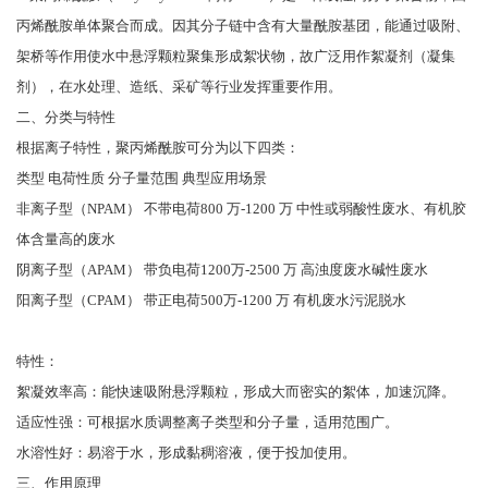
丙烯酰胺单体聚合而成。因其分子链中含有大量酰胺基团，能通过吸附、
架桥等作用使水中悬浮颗粒聚集形成絮状物，故广泛用作絮凝剂（凝集
剂），在水处理、造纸、采矿等行业发挥重要作用。
二、分类与特性
根据离子特性，聚丙烯酰胺可分为以下四类：
类型 电荷性质 分子量范围 典型应用场景
非离子型（NPAM） 不带电荷800 万-1200 万 中性或弱酸性废水、有机胶
体含量高的废水
阴离子型（APAM） 带负电荷1200万-2500 万 高浊度废水碱性废水
阳离子型（CPAM） 带正电荷500万-1200 万 有机废水污泥脱水
特性：
絮凝效率高：能快速吸附悬浮颗粒，形成大而密实的絮体，加速沉降。
适应性强：可根据水质调整离子类型和分子量，适用范围广。
水溶性好：易溶于水，形成黏稠溶液，便于投加使用。
三、作用原理