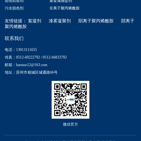
造纸助留剂
重金属捕捉剂
污水脱色剂
非离子聚丙烯酰胺
友情链接：
絮凝剂
漆雾凝聚剂
阳离子聚丙烯酰胺
阴离子
聚丙烯酰胺
联系我们
电话：13913111655
传真：0512-69222792 / 0512-66833792
邮箱：haonuo12@163.com
地址：苏州市相城区城通路66号
微信官方